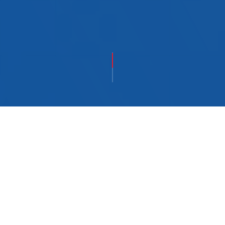
NOSSA MISSÃO
Projeto Abraão
Assim como Abraão intercedeu por
Sodoma e Gomorra, nós intercedemos